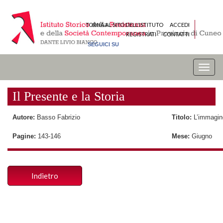
TORNA AL SITO DELL'ISTITUTO
ACCEDI
REGISTRATI
CONTATTI
SEGUICI SU
Toggle
naviga
Il Presente e la Storia
Autore:
Basso Fabrizio
Titolo:
L’immagin
Pagine:
143-146
Mese:
Giugno
Indietro