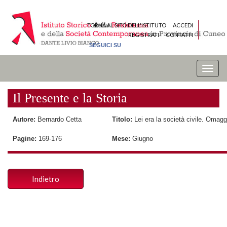
TORNA AL SITO DELL'ISTITUTO
ACCEDI
REGISTRATI
CONTATTI
SEGUICI SU
Toggle
naviga
Il Presente e la Storia
Autore:
Bernardo Cetta
Titolo:
Lei era la società civile. Omagg
Pagine:
169-176
Mese:
Giugno
Indietro