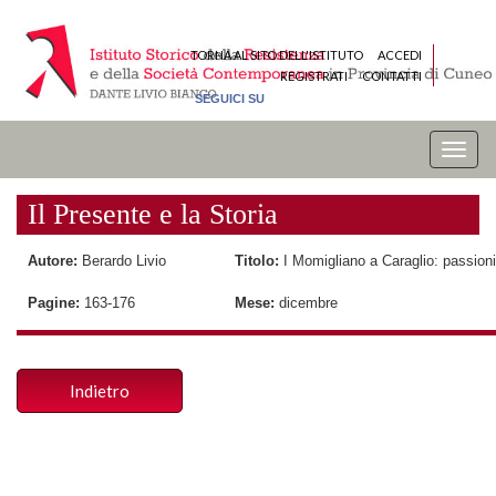
TORNA AL SITO DELL'ISTITUTO
ACCEDI
REGISTRATI
CONTATTI
SEGUICI SU
Toggle
naviga
Il Presente e la Storia
Autore:
Berardo Livio
Titolo:
I Momigliano a Caraglio: passioni,
Pagine:
163-176
Mese:
dicembre
Indietro