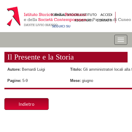
TORNA AL SITO DELL'ISTITUTO
ACCEDI
REGISTRATI
CONTATTI
SEGUICI SU
Toggle
naviga
Il Presente e la Storia
Autore:
Bernardi Luigi
Titolo:
Gli amministratori locali alla
Pagine:
5-9
Mese:
giugno
Indietro