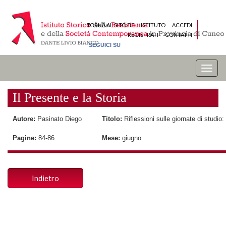
TORNA AL SITO DELL'ISTITUTO
ACCEDI
REGISTRATI
CONTATTI
SEGUICI SU
Toggle
naviga
Il Presente e la Storia
Autore:
Pasinato Diego
Titolo:
Riflessioni sulle giornate di stud
Pagine:
84-86
Mese:
giugno
Indietro