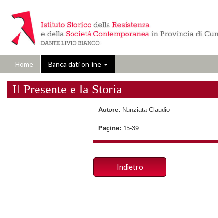
Home
Banca dati on line
Il Presente e la Storia
Autore:
Nunziata Claudio
Pagine:
15-39
Indietro